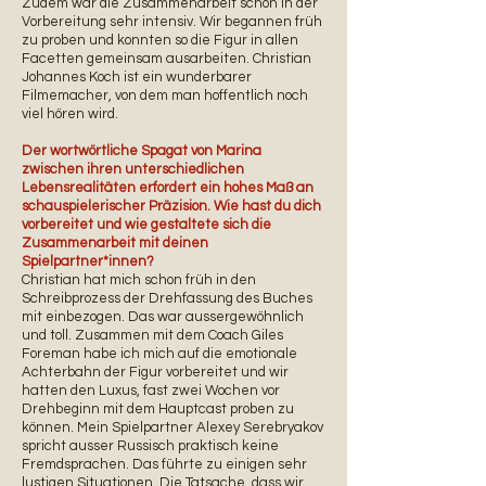
Zudem war die Zusammenarbeit schon in der
Vorbereitung sehr intensiv. Wir begannen früh
zu proben und konnten so die Figur in allen
Facetten gemeinsam ausarbeiten. Christian
Johannes Koch ist ein wunderbarer
Filmemacher, von dem man hoffentlich noch
viel hören wird.
Der wortwörtliche Spagat von Marina
zwischen ihren unterschiedlichen
Lebensrealitäten erfordert ein hohes Maß an
schauspielerischer Präzision. Wie hast du dich
vorbereitet und wie gestaltete sich die
Zusammenarbeit mit deinen
Spielpartner*innen?
Christian hat mich schon früh in den
Schreibprozess der Drehfassung des Buches
mit einbezogen. Das war aussergewöhnlich
und toll. Zusammen mit dem Coach Giles
Foreman habe ich mich auf die emotionale
Achterbahn der Figur vorbereitet und wir
hatten den Luxus, fast zwei Wochen vor
Drehbeginn mit dem Hauptcast proben zu
können. Mein Spielpartner Alexey Serebryakov
spricht ausser Russisch praktisch keine
Fremdsprachen. Das führte zu einigen sehr
lustigen Situationen. Die Tatsache, dass wir