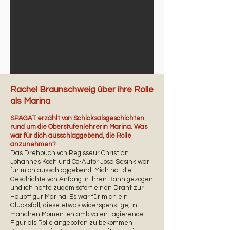
Rachel Braunschweig über ihre Rolle
als Marina
SPAGAT erzählt von Schicksalsgeschichten
rund um die Oberstufenlehrerin Marina. Was
war für dich ausschlaggebend, die Rolle
anzunehmen?
Das Drehbuch von Regisseur Christian
Johannes Koch und Co-Autor Josa Sesink war
für mich ausschlaggebend. Mich hat die
Geschichte von Anfang in ihren Bann gezogen
und ich hatte zudem sofort einen Draht zur
Hauptfigur Marina. Es war für mich ein
Glücksfall, diese etwas widerspenstige, in
manchen Momenten ambivalent agierende
Figur als Rolle angeboten zu bekommen.