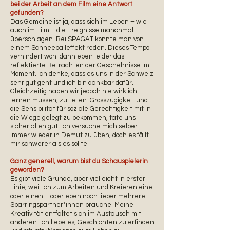
bei der Arbeit an dem Film eine Antwort
gefunden?
Das Gemeine ist ja, dass sich im Leben – wie
auch im Film – die Ereignisse manchmal
überschlagen. Bei SPAGAT könnte man von
einem Schneeballeffekt reden. Dieses Tempo
verhindert wohl dann eben leider das
reflektierte Betrachten der Geschehnisse im
Moment. Ich denke, dass es uns in der Schweiz
sehr gut geht und ich bin dankbar dafür.
Gleichzeitig haben wir jedoch nie wirklich
lernen müssen, zu teilen. Grosszügigkeit und
die Sensibilität für soziale Gerechtigkeit mit in
die Wiege gelegt zu bekommen, täte uns
sicher allen gut. Ich versuche mich selber
immer wieder in Demut zu üben, doch es fällt
mir schwerer als es sollte.
Ganz generell, warum bist du Schauspielerin
geworden?
Es gibt viele Gründe, aber vielleicht in erster
Linie, weil ich zum Arbeiten und Kreieren eine
oder einen – oder eben noch lieber mehrere –
Sparringspartner*innen brauche. Meine
Kreativität entfaltet sich im Austausch mit
anderen. Ich liebe es, Geschichten zu erfinden