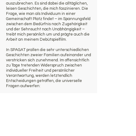
auszubrechen. Es sind dabei die alltäglichen,
leisen Geschichten, die mich faszinieren. Die
Frage, wie man als Individuum in einer
Gemeinschaft Platz findet – im Spannungsfeld
zwischen dem Bedürfnis nach Zugehörigkeit
und der Sehnsucht nach Unabhängigkeit –
treibt mich persönlich um und prägte auch die
Arbeit an meinem Debütspielfilm.
In SPAGAT prallen die sehr unterschiedlichen
Geschichten zweier Familien aufeinander und
verstricken sich zunehmend. Im offensichtlich
zu Tage tretenden Widerspruch zwischen
individueller Freiheit und persönlicher
Verantwortung, werden letztendlich
Entscheidungen getroffen, die universelle
Fragen aufwerfen:
Bis zu welchem Punkt ist man jemandem zu
Treue verpflichtet? Inwiefern kann die
Loyalität gegenüber den eigenen
Überzeugungen mit der Loyalität gegenüber
der Gesellschaft oder sogar dem Gesetz
kollidieren? Und wie entscheidet man sich,
wenn man vor die Wahl gestellt ist zwischen
dem Gesetz und dem, was man als gerecht