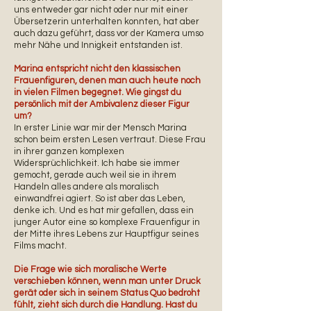
uns entweder gar nicht oder nur mit einer
Übersetzerin unterhalten konnten, hat aber
auch dazu geführt, dass vor der Kamera umso
mehr Nähe und Innigkeit entstanden ist.
Marina entspricht nicht den klassischen
Frauenfiguren, denen man auch heute noch
in vielen Filmen begegnet. Wie gingst du
persönlich mit der Ambivalenz dieser Figur
um?
In erster Linie war mir der Mensch Marina
schon beim ersten Lesen vertraut. Diese Frau
in ihrer ganzen komplexen
Widersprüchlichkeit. Ich habe sie immer
gemocht, gerade auch weil sie in ihrem
Handeln alles andere als moralisch
einwandfrei agiert. So ist aber das Leben,
denke ich. Und es hat mir gefallen, dass ein
junger Autor eine so komplexe Frauenfigur in
der Mitte ihres Lebens zur Hauptfigur seines
Films macht.
Die Frage wie sich moralische Werte
verschieben können, wenn man unter Druck
gerät oder sich in seinem Status Quo bedroht
fühlt, zieht sich durch die Handlung. Hast du