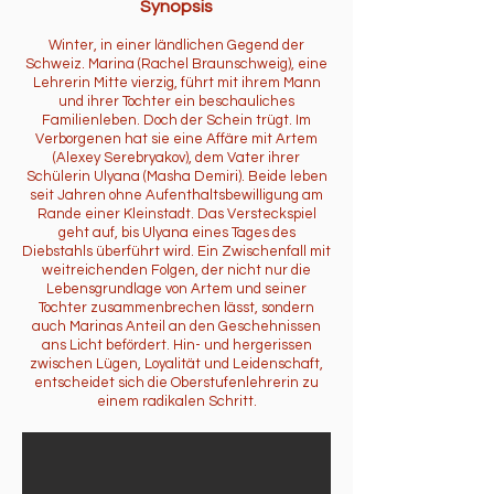
Synopsis
Winter, in einer ländlichen Gegend der
Schweiz. Marina (Rachel Braunschweig), eine
Lehrerin Mitte vierzig, führt mit ihrem Mann
und ihrer Tochter ein beschauliches
Familienleben. Doch der Schein trügt. Im
Verborgenen hat sie eine Affäre mit Artem
(Alexey Serebryakov), dem Vater ihrer
Schülerin Ulyana (Masha Demiri). Beide leben
seit Jahren ohne Aufenthaltsbewilligung am
Rande einer Kleinstadt. Das Versteckspiel
geht auf, bis Ulyana eines Tages des
Diebstahls überführt wird. Ein Zwischenfall mit
weitreichenden Folgen, der nicht nur die
Lebensgrundlage von Artem und seiner
Tochter zusammenbrechen lässt, sondern
auch Marinas Anteil an den Geschehnissen
ans Licht befördert. Hin- und hergerissen
zwischen Lügen, Loyalität und Leidenschaft,
entscheidet sich die Oberstufenlehrerin zu
einem radikalen Schritt.